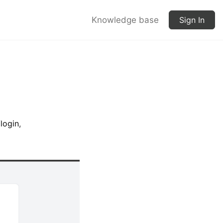
Knowledge base
Sign In
/login
,